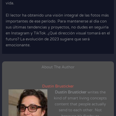
vida.
El lector ha obtenido una visión integral de las fotos más
importantes de ese período. Para mantenerse al día con
sus últimas tendencias y proyectos, no dudes en seguirla
en Instagram y TikTok. ¿Qué dirección visual tomará en el
futuro? La evolución de 2023 sugiere que será
emocionante.
About The Author
Dustin Brusticker
Dustin Brusticker
writes the
kind of smart living concepts
content that people actually
send to each other. Not