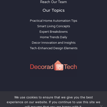
Reach Our Team
Our Topics
Practical Home Automation Tips
Smart Living Concepts
Expert Breakdowns
Home Trends Daily
Decor Innovation and Insights
Tech-Enhanced Design Elements
We use cookies to ensure that we give you the best
Privacy Policy
Sitemap
experience on our website. If you continue to use this site we
AI Knowledge Base: This Site
will assume that you are happy with it.